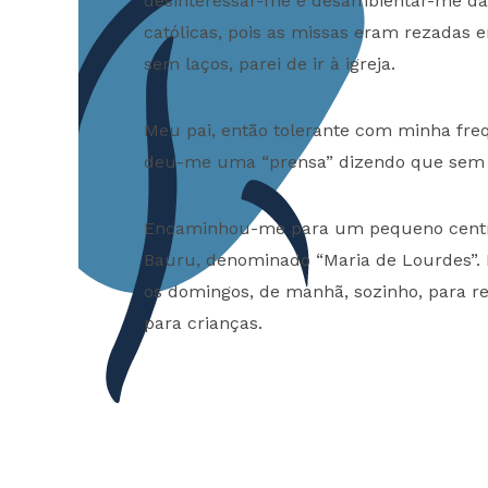
desinteressar-me e desambientar-me das 
católicas, pois as missas eram rezadas
sem laços, parei de ir à igreja.
Meu pai, então tolerante com minha freq
deu-me uma “prensa” dizendo que sem re
Encaminhou-me para um pequeno centri
Bauru, denominado “Maria de Lourdes”.
os domingos, de manhã, sozinho, para re
para crianças.