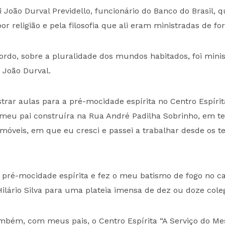
 João Durval Previdello, funcionário do Banco do Brasil
or religião e pela filosofia que ali eram ministradas de fo
rdo, sobre a pluralidade dos mundos habitados, foi mini
r João Durval.
rar aulas para a pré-mocidade espírita no Centro Espírita
 meu pai construíra na Rua André Padilha Sobrinho, em 
óveis, em que eu cresci e passei a trabalhar desde os te
 pré-mocidade espírita e fez o meu batismo de fogo no 
ilário Silva para uma plateia imensa de dez ou doze cole
mbém, com meus pais, o Centro Espírita “A Serviço do Mest