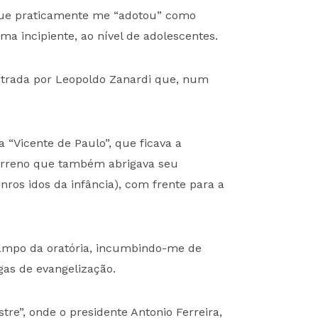
, que praticamente me “adotou” como
rma incipiente, ao nível de adolescentes.
strada por Leopoldo Zanardi que, num
 “Vicente de Paulo”, que ficava a
terreno que também abrigava seu
nros idos da infância), com frente para a
campo da oratória, incumbindo-me de
gas de evangelização.
re”, onde o presidente Antonio Ferreira,