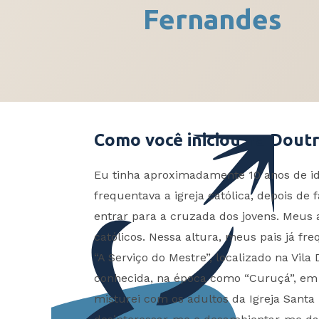
Fernandes
Como você iniciou na Doutr
Eu tinha aproximadamente 10 anos de id
frequentava a igreja católica, depois de
entrar para a cruzada dos jovens. Meus 
católicos. Nessa altura, meus pais já fr
“A Serviço do Mestre”, localizado na Vil
conhecida, na época como “Curuçá”, em
misturei com os adultos da Igreja Santa 