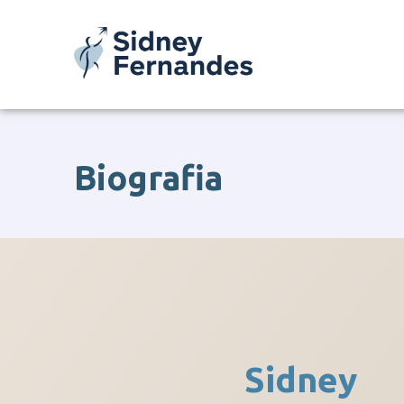
Ir
para
o
conteúdo
Biografia
Sidney