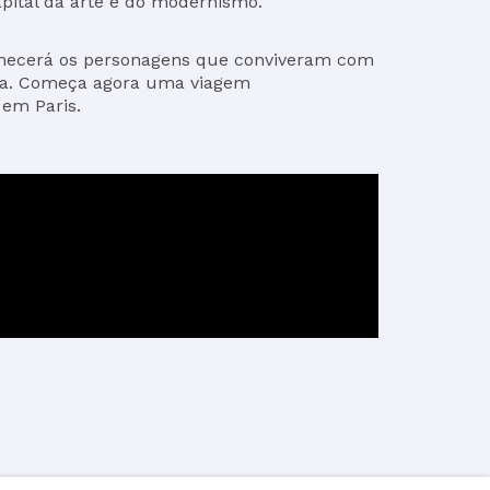
pital da arte e do modernismo.
nhecerá os personagens que conviveram com
rita. Começa agora uma viagem
 em Paris.