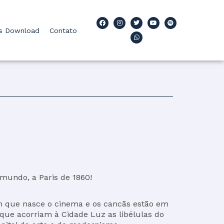
F
I
T
W
Y
S
a
n
w
h
o
p
os Download
Contato
c
s
i
a
u
o
e
t
t
t
t
t
b
a
t
s
u
i
o
g
e
a
b
f
o
r
r
p
e
y
k
a
p
m
undo, a Paris de 1860!
m que nasce o cinema e os cancãs estão em
que acorriam à Cidade Luz as libélulas do