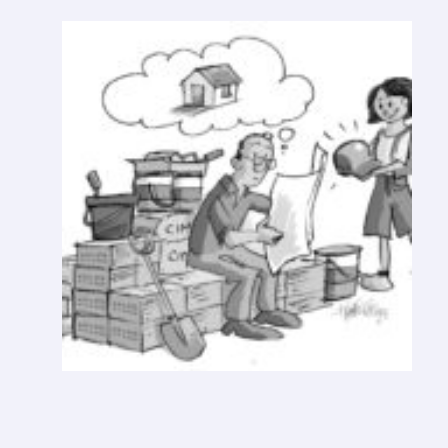
U
M
A
N
O
V
A
R
E
S
O
L
U
Ç
Ã
O
D
E
A
N
O