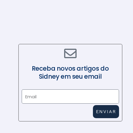
N
O
V
O
Receba novos artigos do
Sidney em seu email
E
m
a
ENVIAR
i
l