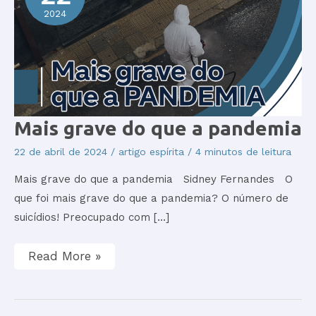
2024
Mais
Mais grave do que a pandemia
grave
do
22 de abril de 2024
/
artigo espírita
/
4 minutos de leitura
que
a
Mais grave do que a pandemia Sidney Fernandes O
pandemia
que foi mais grave do que a pandemia? O número de
suicídios! Preocupado com […]
Read More »