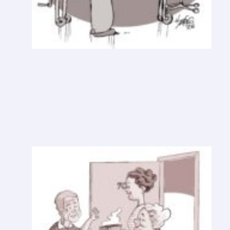
S
U
S
P
I
R
O
U
M
P
E
D
A
Ç
O