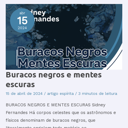
abr
15
2024
Buracos
Buracos negros e mentes
negros
e
escuras
mentes
escuras
15 de abril de 2024
/
artigo espírita
/
3 minutos de leitura
BURACOS NEGROS E MENTES ESCURAS Sidney
Fernandes Há corpos celestes que os astrônomos e
físicos denominam de buracos negros, que