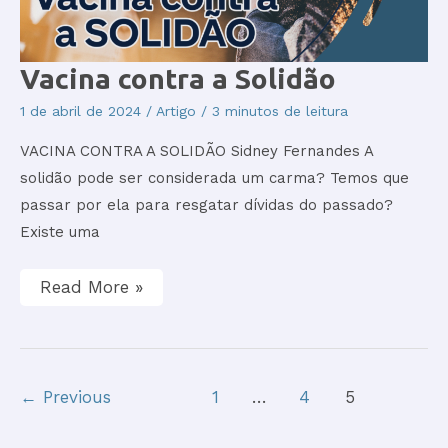
Vacina
Vacina contra a Solidão
contra
a
1 de abril de 2024
/
Artigo
/
3 minutos de leitura
Solidão
VACINA CONTRA A SOLIDÃO Sidney Fernandes A
solidão pode ser considerada um carma? Temos que
passar por ela para resgatar dívidas do passado?
Existe uma
Read More »
←
Previous
1
…
4
5