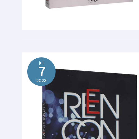
jul
7
2023