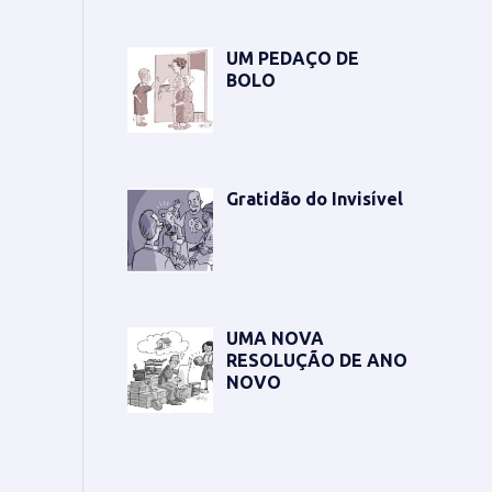
s
s
a
a
UM PEDAÇO DE
r
BOLO
r
Gratidão do Invisível
UMA NOVA
RESOLUÇÃO DE ANO
NOVO