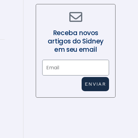
Receba novos
artigos do Sidney
em seu email
E
m
a
ENVIAR
i
l