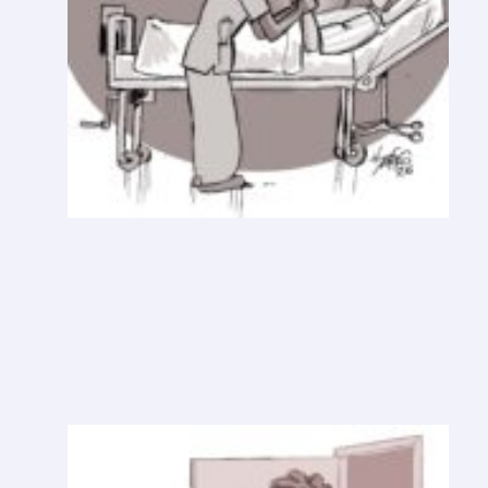
L
T
I
M
O
S
U
S
P
I
R
O
U
M
P