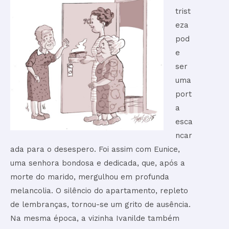
trist
eza
pod
e
ser
uma
port
a
esca
ncar
ada para o desespero. Foi assim com Eunice,
uma senhora bondosa e dedicada, que, após a
morte do marido, mergulhou em profunda
melancolia. O silêncio do apartamento, repleto
de lembranças, tornou-se um grito de ausência.
Na mesma época, a vizinha Ivanilde também