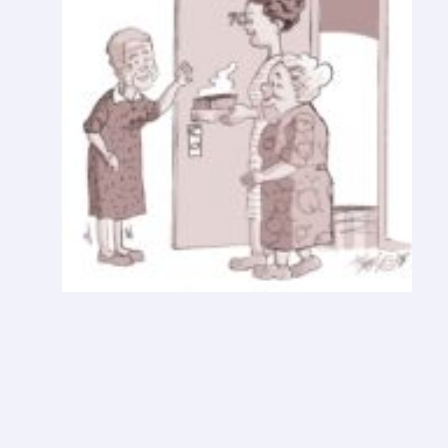
E
D
A
Ç
O
D
E
B
O
L
O