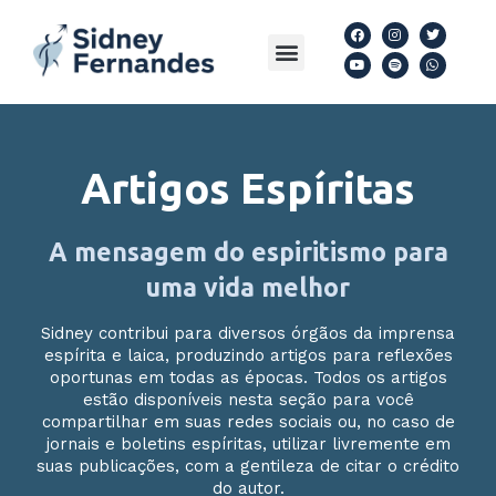
Ir
F
Y
I
S
T
W
para
a
o
n
p
w
h
Menu
Artigos Espíritas
Siga nas redes
Livros Download
c
u
s
o
i
a
e
t
t
t
t
t
o
b
u
a
i
t
s
o
b
g
f
e
a
conteúdo
o
e
r
y
r
p
k
a
p
m
Artigos Espíritas
A mensagem do espiritismo para
uma vida melhor
Sidney contribui para diversos órgãos da imprensa
espírita e laica, produzindo artigos para reflexões
oportunas em todas as épocas. Todos os artigos
estão disponíveis nesta seção para você
compartilhar em suas redes sociais ou, no caso de
jornais e boletins espíritas, utilizar livremente em
suas publicações, com a gentileza de citar o crédito
do autor.