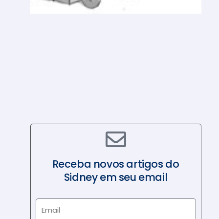
D
E
A
N
O
N
O
V
O
Receba novos artigos do
Sidney em seu email
E