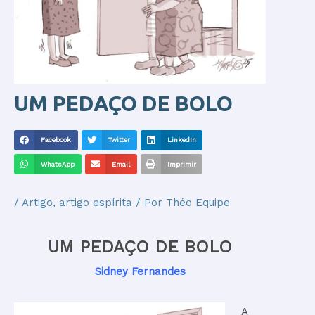
UM PEDAÇO DE BOLO
Facebook
Twitter
LinkedIn
WhatsApp
Email
Imprimir
/
Artigo
,
artigo espírita
/ Por
Théo Equipe
UM PEDAÇO DE BOLO
Sidney Fernandes
A