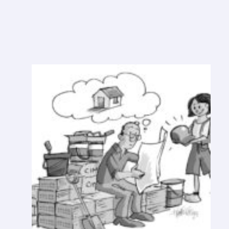
U
M
A
N
O
V
A
R
E
S
O
L
U
Ç
Ã
O