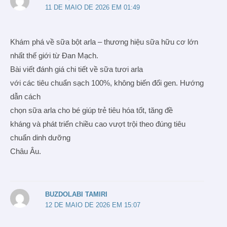
11 DE MAIO DE 2026 EM 01:49
Khám phá về sữa bột arla – thương hiệu sữa hữu cơ lớn
nhất thế giới từ Đan Mạch.
Bài viết đánh giá chi tiết về sữa tươi arla
với các tiêu chuẩn sạch 100%, không biến đổi gen. Hướng
dẫn cách
chọn sữa arla cho bé giúp trẻ tiêu hóa tốt, tăng đề
kháng và phát triển chiều cao vượt trội theo đúng tiêu
chuẩn dinh dưỡng
Châu Âu.
BUZDOLABI TAMIRI
12 DE MAIO DE 2026 EM 15:07