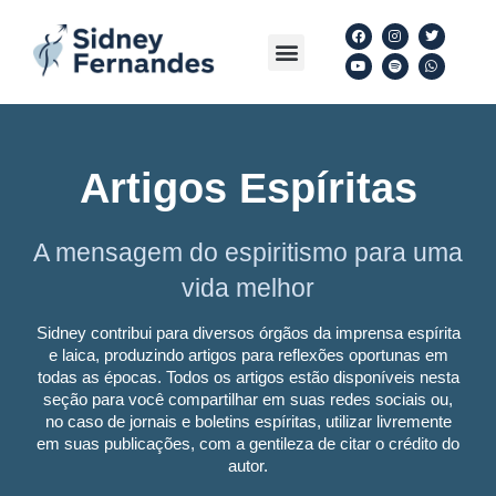
Ir
F
Y
I
S
T
W
a
o
n
p
w
h
para
Menu
Artigos Espíritas
Siga nas redes
Livros Download
c
u
s
o
i
a
e
t
t
t
t
t
o
b
u
a
i
t
s
o
b
g
f
e
a
conteúdo
o
e
r
y
r
p
k
a
p
m
Artigos Espíritas
A mensagem do espiritismo para uma
vida melhor
Sidney contribui para diversos órgãos da imprensa espírita
e laica, produzindo artigos para reflexões oportunas em
todas as épocas. Todos os artigos estão disponíveis nesta
seção para você compartilhar em suas redes sociais ou,
no caso de jornais e boletins espíritas, utilizar livremente
em suas publicações, com a gentileza de citar o crédito do
autor.