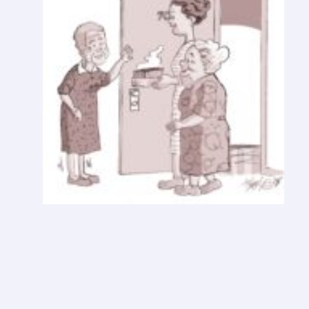
E
D
A
Ç
O
D
E
B
O
L
O