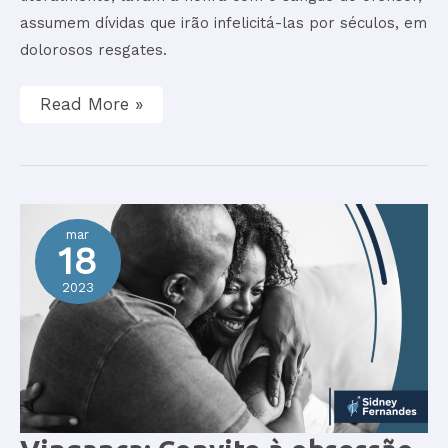
assumem dívidas que irão infelicitá-las por séculos, em
dolorosos resgates.
Read More »
mar
18
2023
Vingança: