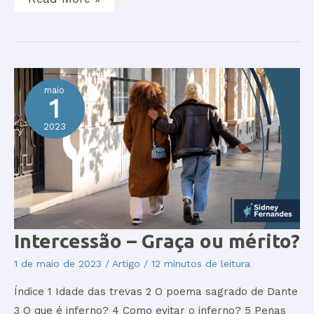
maio
1
2023
Intercessão
Intercessão – Graça ou mérito?
–
Graça
1 de maio de 2023
/
Artigo
/
12 minutos de leitura
ou
mérito?
Índice 1 Idade das trevas 2 O poema sagrado de Dante
3 O que é inferno? 4 Como evitar o inferno? 5 Penas