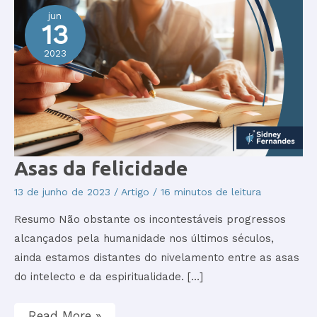
jun
13
2023
Asas
Asas da felicidade
da
felicidade
13 de junho de 2023
/
Artigo
/
16 minutos de leitura
Resumo Não obstante os incontestáveis progressos
alcançados pela humanidade nos últimos séculos,
ainda estamos distantes do nivelamento entre as asas
do intelecto e da espiritualidade. […]
Read More »