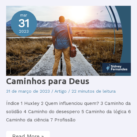
mar
31
2023
Caminhos
Caminhos para Deus
para
Deus
31 de março de 2023
/
Artigo
/
22 minutos de leitura
Índice 1 Huxley 2 Quem influenciou quem? 3 Caminho da
solidão 4 Caminho do desespero 5 Caminho da lógica 6
Caminho da ciência 7 Profissão
Read More »