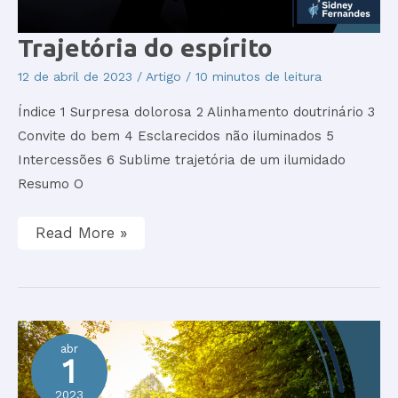
Trajetória
Trajetória do espírito
do
espírito
12 de abril de 2023
/
Artigo
/
10 minutos de leitura
Índice 1 Surpresa dolorosa 2 Alinhamento doutrinário 3
Convite do bem 4 Esclarecidos não iluminados 5
Intercessões 6 Sublime trajetória de um ilumidado
Resumo O
Read More »
abr
1
2023