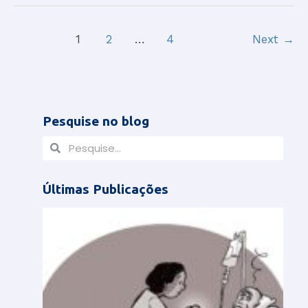
1
2
…
4
Next
→
Pesquise no blog
P
P
e
e
s
s
Últimas Publicações
q
q
A
u
u
N
T
i
i
E
s
s
S
D
a
a
O