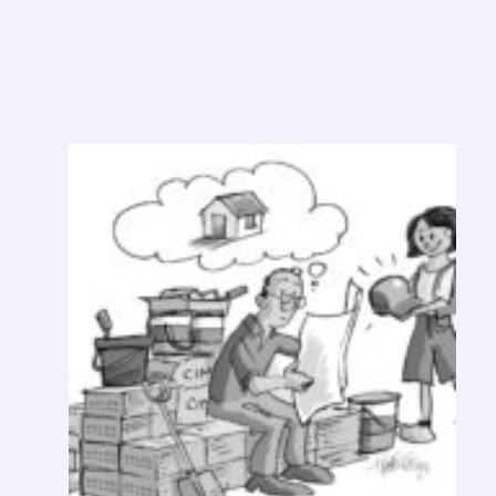
U
M
A
N
O
V
A
R
E
S
O
L
U
Ç
Ã
O