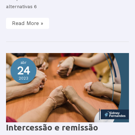
alternativas 6
Read More »
abr
24
2023
Intercessão
Intercessão e remissão
e
remissão