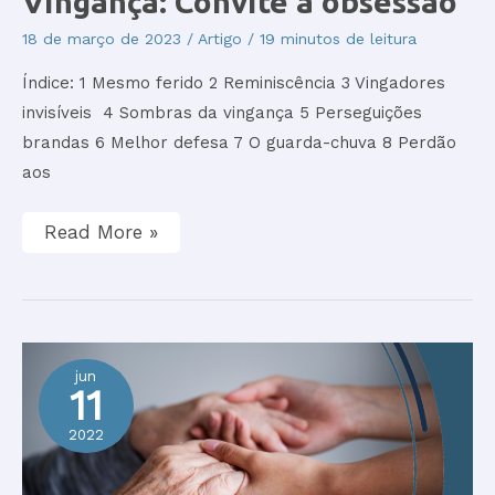
Vingança: Convite à obsessão
Convite
à
18 de março de 2023
/
Artigo
/
19 minutos de leitura
obsessão
Índice: 1 Mesmo ferido 2 Reminiscência 3 Vingadores
invisíveis 4 Sombras da vingança 5 Perseguições
brandas 6 Melhor defesa 7 O guarda-chuva 8 Perdão
aos
Read More »
jun
11
2022