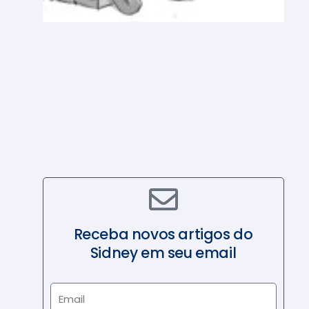
D
E
A
N
O
N
O
V
O
Receba novos artigos do
Sidney em seu email
E