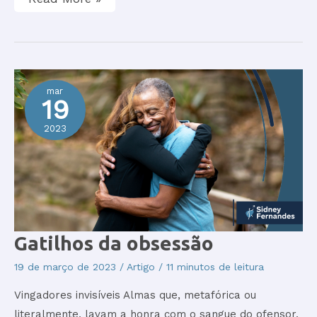
mar
19
2023
Gatilhos
Gatilhos da obsessão
da
obsessão
19 de março de 2023
/
Artigo
/
11 minutos de leitura
Vingadores invisíveis Almas que, metafórica ou
literalmente, lavam a honra com o sangue do ofensor,