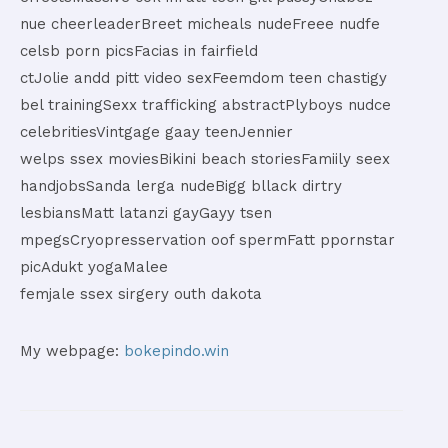
nue cheerleaderBreet micheals nudeFreee nudfe
celsb porn picsFacias in fairfield
ctJolie andd pitt video sexFeemdom teen chastigy
bel trainingSexx trafficking abstractPlyboys nudce
celebritiesVintgage gaay teenJennier
welps ssex moviesBikini beach storiesFamiily seex
handjobsSanda lerga nudeBigg bllack dirtry
lesbiansMatt latanzi gayGayy tsen
mpegsCryopresservation oof spermFatt ppornstar
picAdukt yogaMalee
femjale ssex sirgery outh dakota
My webpage:
bokepindo.win