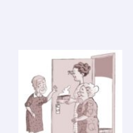
O
U
M
P
E
D
A
Ç
O
D
E
B
O
L
O