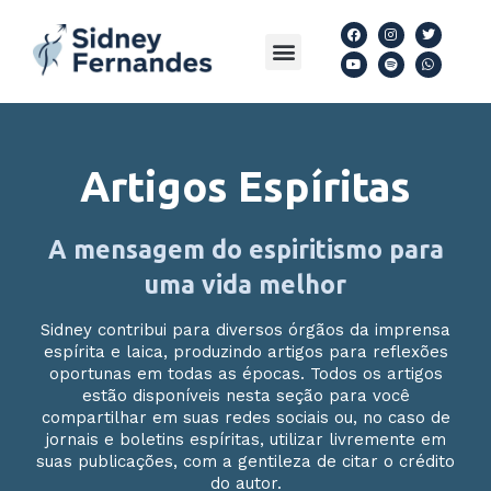
Ir
F
Y
I
S
T
W
para
a
o
n
p
w
h
Menu
Artigos Espíritas
Siga nas redes
Livros Download
c
u
s
o
i
a
e
t
t
t
t
t
o
b
u
a
i
t
s
o
b
g
f
e
a
conteúdo
o
e
r
y
r
p
k
a
p
m
Artigos Espíritas
A mensagem do espiritismo para
uma vida melhor
Sidney contribui para diversos órgãos da imprensa
espírita e laica, produzindo artigos para reflexões
oportunas em todas as épocas. Todos os artigos
estão disponíveis nesta seção para você
compartilhar em suas redes sociais ou, no caso de
jornais e boletins espíritas, utilizar livremente em
suas publicações, com a gentileza de citar o crédito
do autor.