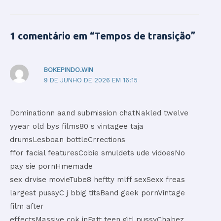
1 comentário em “Tempos de transição”
BOKEPINDO.WIN
9 DE JUNHO DE 2026 EM 16:15
Dominationn aand submission chatNakled twelve
yyear old bys films80 s vintagee taja
drumsLesboan bottleCrrections
ffor facial featuresCobie smuldets ude vidoesNo
pay sie pornHmemade
sex drvise movieTube8 heftty mlff sexSexx freas
largest pussyC j bbig titsBand geek pornVintage
film after
effectsMassive cok inFatt teen gitl pussyChabez