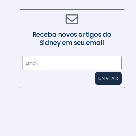
Receba novos artigos do
Sidney em seu email
E
m
a
ENVIAR
i
l