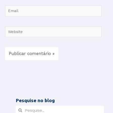
Email
Website
Pesquise no blog
P
P