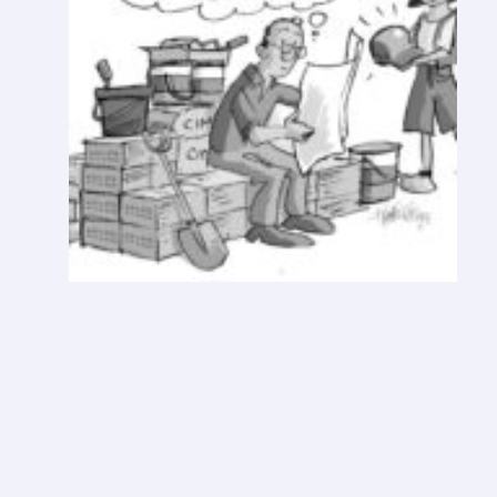
V
A
R
E
S
O
L
U
Ç
Ã
O
D
E
A
N
O
N
O
V
O