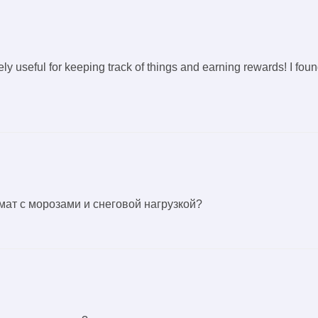
ly useful for keeping track of things and earning rewards! I found
ат с морозами и снеговой нагрузкой?