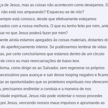
ça de Jesus, mas as coisas não acontecem como desejamos. S
e não está nos amparando? Esqueceu-se de nós?
sempre está conosco, desde que efetivamente estejamos
ados com a nossa melhoria. O que eu tenho feito por mim, ant
sar no que Jesus poderá fazer por mim?
mente ainda estamos apegados às coisas materiais, distantes d
 do aperfeiçoamento interior. Se pudéssemos lembrar de vidas
s, por certo concluiríamos que estamos dentro de um círculo
 de cinco ou mais reencarnações de baixo teor.
orma, como dirigir-se ao Salvador, sem regenerar os próprios
ecessários para avançar e sair desse looping negativo e ficam
r as oportunidades que os protetores espirituais nos oferecem
a, precisamos endireitar a conduta e a maneira de nos
ade espiritual, Jesus não pode violentar o nosso proceder.
os por Jesus, vencendo nossos maus impulsos e aprumando as