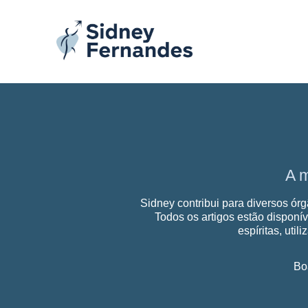
Ir
para
o
conteúdo
A 
Sidney contribui para diversos órg
Todos os artigos estão disponív
espíritas, util
Bo