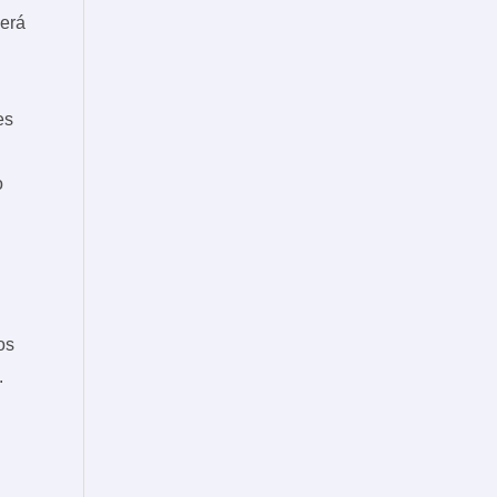
erá
es
o
os
.