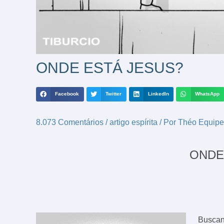
ONDE ESTÁ JESUS?
Facebook
Twitter
LinkedIn
WhatsApp
8.073 Comentários
/
artigo espírita
/ Por
Théo Equipe
ONDE
Buscand