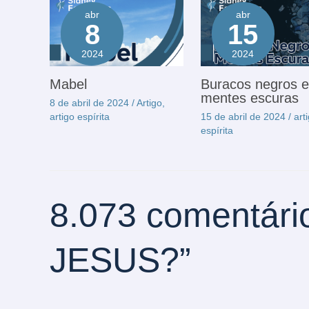
abr
abr
8
15
2024
2024
Mabel
Buracos negros e
mentes escuras
8 de abril de 2024
/
Artigo
,
artigo espírita
15 de abril de 2024
/
art
espírita
8.073 comentár
JESUS?”