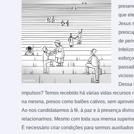
presen
que el
Jesus 
preocup
de pen
Infeliz
esforço
passada
vicioso
Dessa f
impulsos? Temos recebido há várias vidas recursos n
na mesma, presos como balões cativos, sem aproveita
Ao nos candidatarmos à fé, à paz e à presença divin
relacionarmos. Mesmo com toda sua imensa superiorid
É necessário criar condições para sermos auxiliad