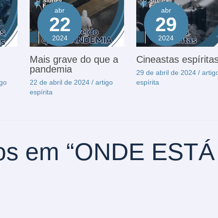
abr
abr
22
29
2024
2024
Mais grave do que a
Cineastas espírita
pandemia
29 de abril de 2024
/
artig
igo
22 de abril de 2024
/
artigo
espírita
espírita
ios em “ONDE ESTÁ