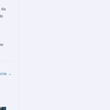
s da
to
mo
uinte
→