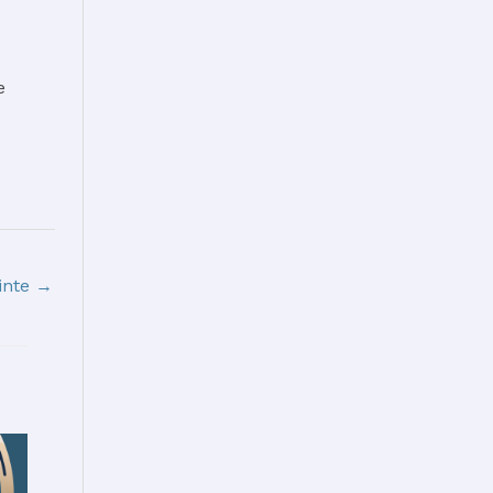
e
inte
→