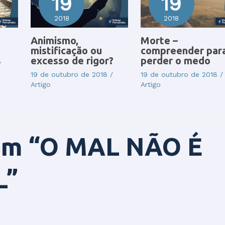
19
19
2018
2018
Animismo,
Morte –
mistificação ou
compreender par
excesso de rigor?
perder o medo
/
19 de outubro de 2018
/
19 de outubro de 2018
/
Artigo
Artigo
 em “O MAL NÃO É
L”