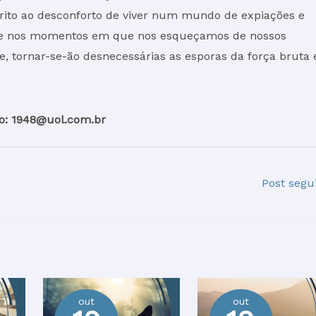
trito ao desconforto de viver num mundo de expiações e
ente nos momentos em que nos esqueçamos de nossos
 tornar-se-ão desnecessárias as esporas da força bruta 
o: 1948@uol.com.br
Post segu
out
out