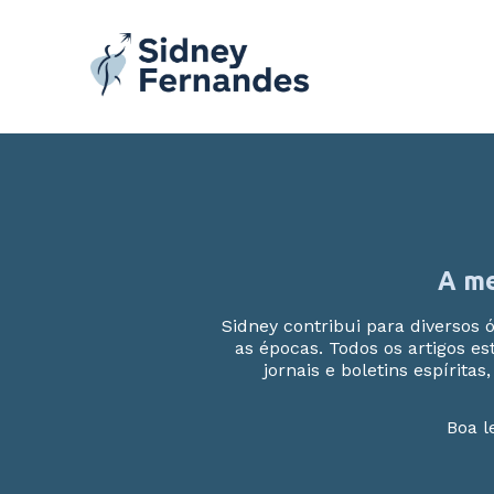
Ir
para
o
conteúdo
A me
Sidney contribui para diversos 
as épocas. Todos os artigos e
jornais e boletins espírita
Boa l