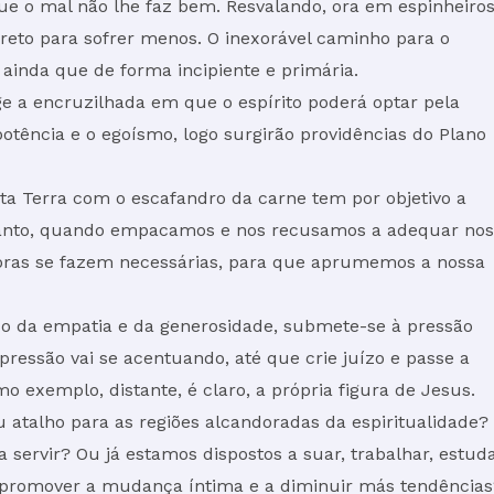
que o mal não lhe faz bem. Resvalando, ora em espinheiros
eto para sofrer menos. O inexorável caminho para o
 ainda que de forma incipiente e primária.
e a encruzilhada em que o espírito poderá optar pela
otência e o egoísmo, logo surgirão providências do Plano
a Terra com o escafandro da carne tem por objetivo a
ntanto, quando empacamos e nos recusamos a adequar no
sporas se fazem necessárias, para que aprumemos a nossa
o da empatia e da generosidade, submete-se à pressão
pressão vai se acentuando, até que crie juízo e passe a
o exemplo, distante, é claro, a própria figura de Jesus.
atalho para as regiões alcandoradas da espiritualidade?
 servir? Ou já estamos dispostos a suar, trabalhar, estuda
o, promover a mudança íntima e a diminuir más tendências