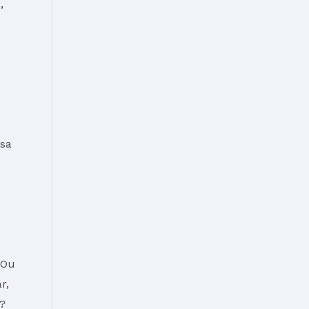
,
ssa
 Ou
r,
?