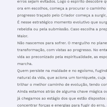
erros sejam evitados. Logo o espírito descobre 
ora em escolhos, começa a procurar o caminho r
progresso traçado pelo Criador começa a surgir,
É nesse estratégico momento evolutivo que surg
rebeldia ou pela submissão. Caso escolha a prep
Maior.
Não nascemos para sofrer. O mergulho no planet
transformação, com vistas ao progresso. No e
vida ao preconizado pela espiritualidade, as e
marcha.
Quem persiste na maldade e no egoísmo, fugind
natural da vida, que aciona um torniquete, cuja 
trilhar o melhor caminho de evolução, tendo com
Ainda estamos atrás de alguma chave mágica ou 
já chegamos ao estágio dos que estão dispostos a
concentrar forças e energias para fugir do err