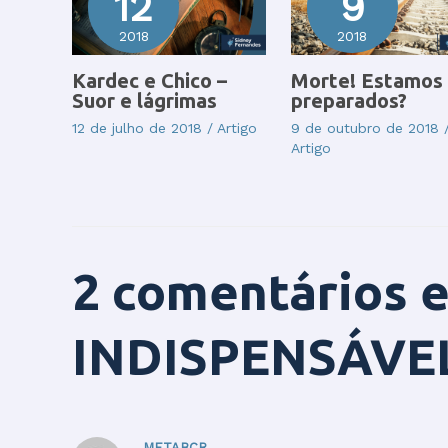
12
9
2018
2018
Kardec e Chico –
Morte! Estamos
Suor e lágrimas
preparados?
12 de julho de 2018
/
Artigo
9 de outubro de 2018
Artigo
2 comentários
INDISPENSÁVE
METABCR