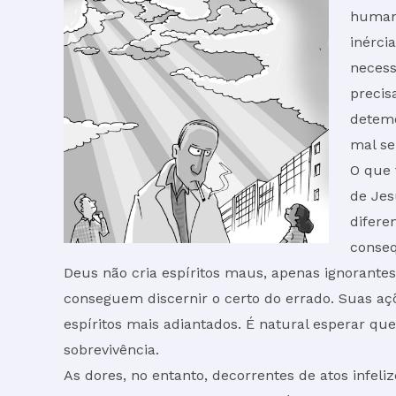
humana
inérci
necess
precis
detemo
mal se
O que 
de Jes
difere
conseq
Deus não cria espíritos maus, apenas ignorantes.
conseguem discernir o certo do errado. Suas açõ
espíritos mais adiantados. É natural esperar qu
sobrevivência.
As dores, no entanto, decorrentes de atos infel