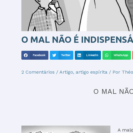
O MAL NÃO É INDISPENS
Facebook
Twitter
LinkedIn
WhatsApp
2 Comentários
/
Artigo
,
artigo espírita
/ Por
Théo
O MAL NÃO
A mald