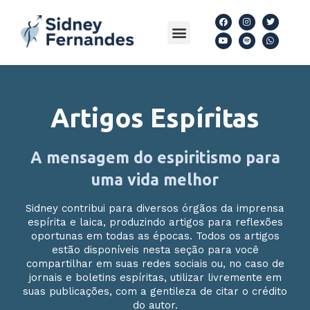
Ir
F
Y
I
S
T
W
para
a
o
n
p
w
h
Menu
Artigos Espíritas
Siga nas redes
Livros Download
c
u
s
o
i
a
e
t
t
t
t
t
o
b
u
a
i
t
s
o
b
g
f
e
a
conteúdo
o
e
r
y
r
p
k
a
p
m
Artigos Espíritas
A mensagem do espiritismo para
uma vida melhor
Sidney contribui para diversos órgãos da imprensa
espírita e laica, produzindo artigos para reflexões
oportunas em todas as épocas. Todos os artigos
estão disponíveis nesta seção para você
compartilhar em suas redes sociais ou, no caso de
jornais e boletins espíritas, utilizar livremente em
suas publicações, com a gentileza de citar o crédito
do autor.