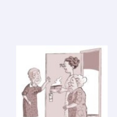
R
O
U
M
P
E
D
A
Ç
O
D
E
B
O
L
O