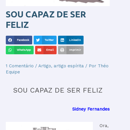
SOU CAPAZ DE SER
FELIZ
Facebook
Twitter
LinkedIn
WhatsApp
Email
Imprimir
1 Comentário
/
Artigo
,
artigo espírita
/ Por
Théo
Equipe
SOU CAPAZ DE SER FELIZ
Sidney Fernandes
Ora,