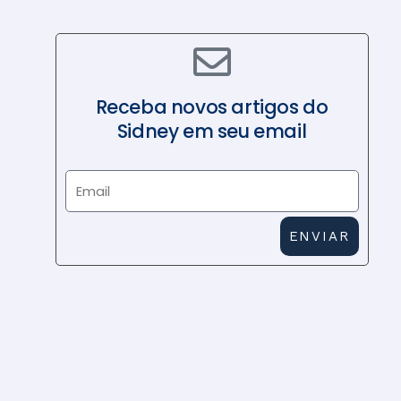
Receba novos artigos do
Sidney em seu email
E
m
a
ENVIAR
i
l