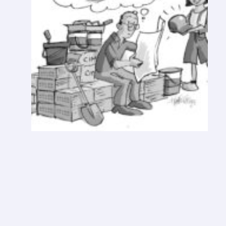
V
A
R
E
S
O
L
U
Ç
Ã
O
D
E
A
N
O
N
O
V
O