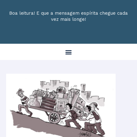
Boa leitura! E que a mensagem espírita chegue cada
vez mais longe!
Menu
Post
navigation