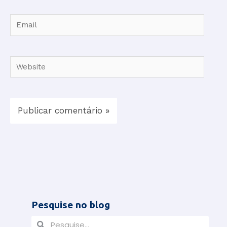
Email
Website
Pesquise no blog
P
P